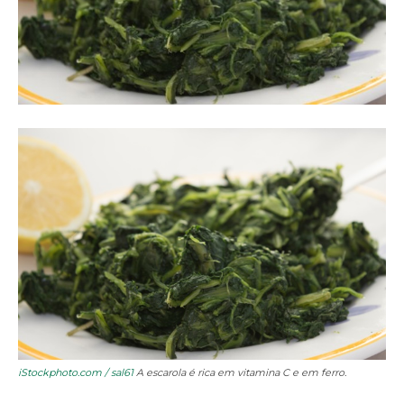
iStockphoto.com / sal61
A escarola é rica em vitamina C e em ferro.