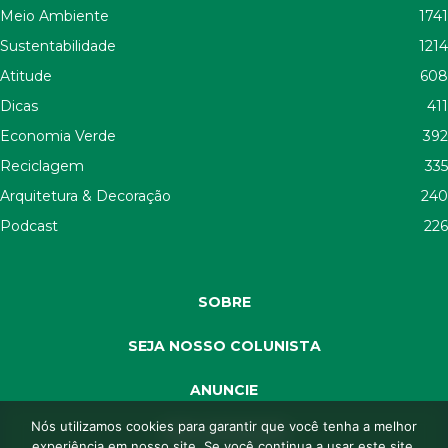
Meio Ambiente
1741
Sustentabilidade
1214
Atitude
608
Dicas
411
Economia Verde
392
Reciclagem
335
Arquitetura & Decoração
240
Podcast
226
SOBRE
SEJA NOSSO COLUNISTA
ANUNCIE
Nós utilizamos cookies para garantir que você tenha a melhor
SEJA APOIADOR
experiência em nosso site. Se você continua a usar este site,