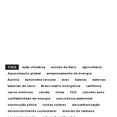
TAGS
ação climática
acordo de Paris
agrivoltaica
Aquecimento global
armazenamento de energia
Áustria
autonomia veicular
aves
baleias
baterias
baterias de carro
Brasil matriz energética
califórnia
carros elétricos
carvão
clima
CO2
colisões aves
confiabilidade de energia
consciência ambiental
construção eólica
custos solares
descarbonização
desenvolvimento sustentável
dióxido de carbono