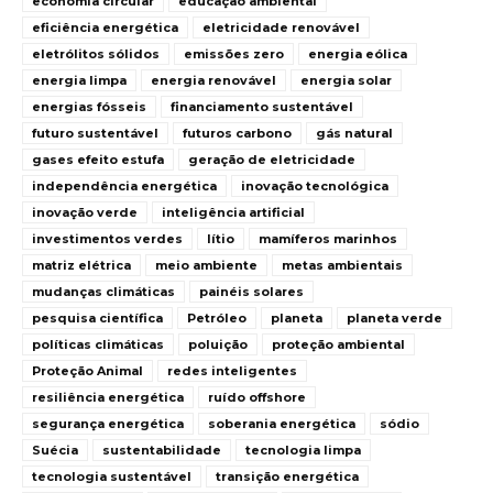
economia circular
educação ambiental
eficiência energética
eletricidade renovável
eletrólitos sólidos
emissões zero
energia eólica
energia limpa
energia renovável
energia solar
energias fósseis
financiamento sustentável
futuro sustentável
futuros carbono
gás natural
gases efeito estufa
geração de eletricidade
independência energética
inovação tecnológica
inovação verde
inteligência artificial
investimentos verdes
lítio
mamíferos marinhos
matriz elétrica
meio ambiente
metas ambientais
mudanças climáticas
painéis solares
pesquisa científica
Petróleo
planeta
planeta verde
políticas climáticas
poluição
proteção ambiental
Proteção Animal
redes inteligentes
resiliência energética
ruído offshore
segurança energética
soberania energética
sódio
Suécia
sustentabilidade
tecnologia limpa
tecnologia sustentável
transição energética