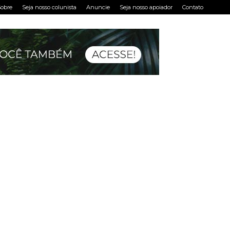
obre
Seja nosso colunista
Anuncie
Seja nosso apoiador
Contato