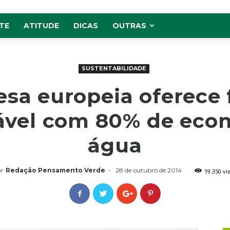
TE
ATITUDE
DICAS
OUTRAS
SUSTENTABILIDADE
sa europeia oferece 
ável com 80% de eco
água
r
Redação Pensamento Verde
-
28 de outubro de 2014
19.350 vi