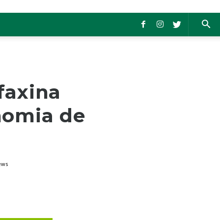
faxina
nomia de
ews