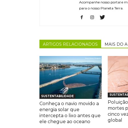
Acompanhe nosso portal e m
para o nosso Planeta Terra.
ARTIGOS RELACIONADOS
MAIS DO 
SUSTENTAB
SUSTENTABILIDADE
Poluição
Conheça o navio movido a
mortes 
energia solar que
cinco ve
intercepta o lixo antes que
global
ele chegue ao oceano