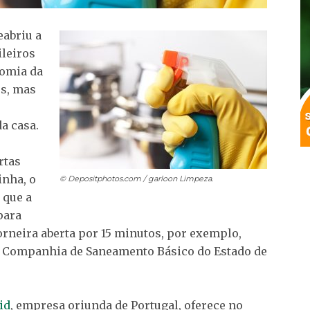
eabriu a
ileiros
nomia da
es, mas
s
a casa.
rtas
inha, o
© Depositphotos.com / garloon
Limpeza.
 que a
para
rneira aberta por 15 minutos, por exemplo,
a Companhia de Saneamento Básico do Estado de
id
, empresa oriunda de Portugal, oferece no