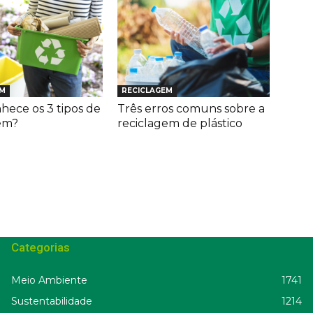
EM
RECICLAGEM
hece os 3 tipos de
Três erros comuns sobre a
em?
reciclagem de plástico
Categorias
Meio Ambiente
1741
Sustentabilidade
1214