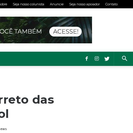
obre
Seja nosso colunista
Anuncie
Seja nosso apoiador
Contato
rreto das
ol
iews