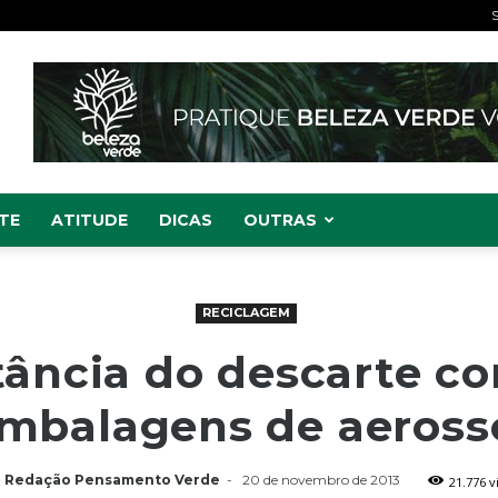
S
TE
ATITUDE
DICAS
OUTRAS
RECICLAGEM
ância do descarte co
mbalagens de aeross
Redação Pensamento Verde
-
20 de novembro de 2013
21.776 v