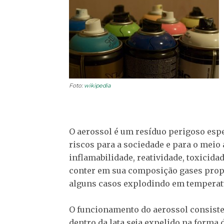
Foto:
wikipedia
O aerossol é um resíduo perigoso espe
riscos para a sociedade e para o meio
inflamabilidade, reatividade, toxicida
conter em sua composição gases prop
alguns casos explodindo em temperat
O funcionamento do aerossol consist
dentro da lata seja expelido na forma