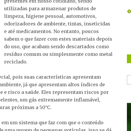
presentes em nosso cotidiano, sendo
utilizadas para armazenar produtos de
limpeza, higiene pessoal, automotivos,
odorizadores de ambiente, tintas, inseticidas
e até medicamentos. No entanto, poucos
sabem o que fazer com estes materiais depois
do uso, que acabam sendo descartados como
resíduo comum ou simplesmente como metal
reciclado.
cial, pois suas características apresentam
 ambiente, já que apresentam altos índices de
de e risco a saúde. Eles representam riscos por
elentes, um gás extremamente inflamável,
uras próximas a 50°C.
e em um sistema que faz com que o conteúdo
 de uma nuvem de pequenas gotículas, isso se dá