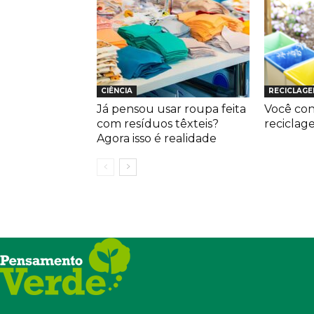
CIÊNCIA
RECICLAG
Já pensou usar roupa feita
Você con
com resíduos têxteis?
reciclag
Agora isso é realidade