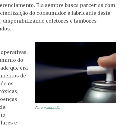
gerenciamento. Ela sempre busca parcerias com
ientização do consumidor e fabricante deste
a, disponibilizando coletores e tambores
ados.
operativas,
lumínio do
dade que era
amentos de
ndo os
tóxicas,
doenças
 de
Foto:
wikipedia
io,
lares e