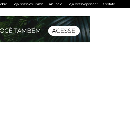
obre
Seja nosso colunista
Anuncie
Seja nosso apoiador
Contato