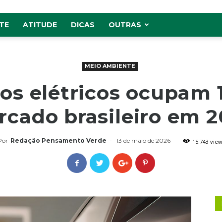
TE
ATITUDE
DICAS
OUTRAS
MEIO AMBIENTE
los elétricos ocupam 
cado brasileiro em 
Por
Redação Pensamento Verde
-
13 de maio de 2026
15.743 view