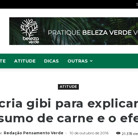
S
TE
ATITUDE
DICAS
OUTRAS
ATITUDE
ria gibi para explicar
sumo de carne e o efe
r
Redação Pensamento Verde
-
10 de outubro de 2016
21.378 vi