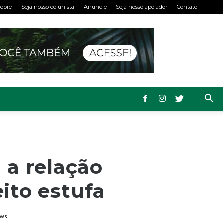
obre
Seja nosso colunista
Anuncie
Seja nosso apoiador
Contato
 a relação
ito estufa
ews