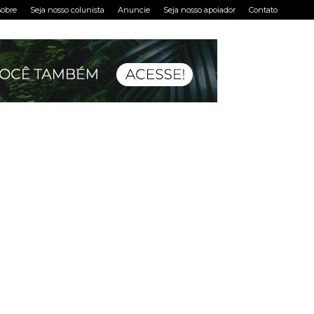
obre
Seja nosso colunista
Anuncie
Seja nosso apoiador
Contato