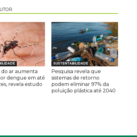
AUTOR
ILIDADE
SUSTENTABILIDADE
 do ar aumenta
Pesquisa revela que
por dengue em até
sistemas de retorno
zes, revela estudo
podem eliminar 97% da
poluição plástica até 2040