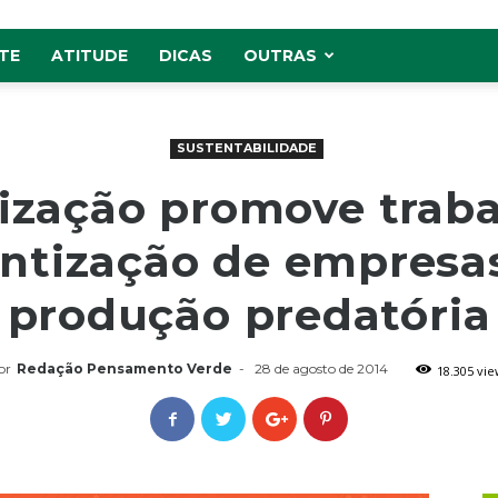
TE
ATITUDE
DICAS
OUTRAS
SUSTENTABILIDADE
ização promove traba
ntização de empresa
produção predatória
or
Redação Pensamento Verde
-
28 de agosto de 2014
18.305 vie