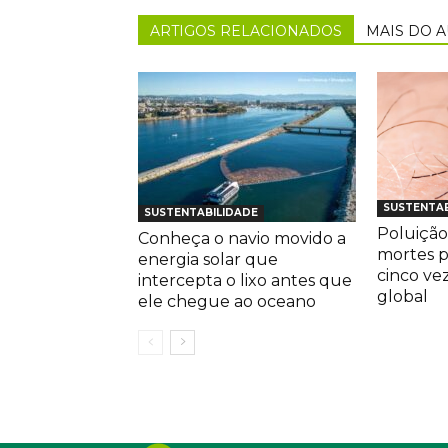
ARTIGOS RELACIONADOS
MAIS DO 
SUSTENTAB
SUSTENTABILIDADE
Poluição
Conheça o navio movido a
mortes 
energia solar que
cinco ve
intercepta o lixo antes que
global
ele chegue ao oceano