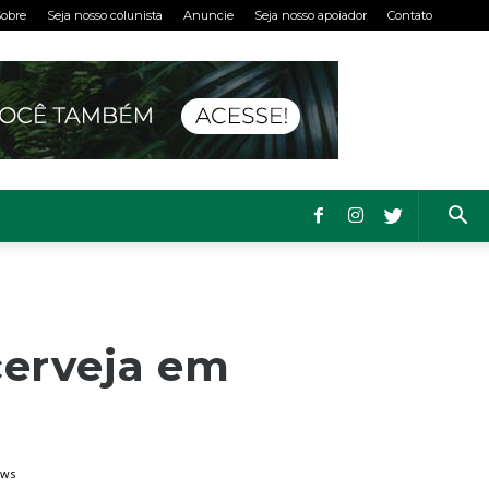
obre
Seja nosso colunista
Anuncie
Seja nosso apoiador
Contato
cerveja em
ews