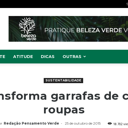
S
TE
ATITUDE
DICAS
OUTRAS
SUSTENTABILIDADE
nsforma garrafas de 
roupas
or
Redação Pensamento Verde
-
25 de outubro de 2015
18.702 vi