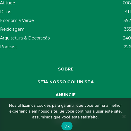
Atitude
608
Dicas
411
Economia Verde
392
Reciclagem
335
Arquitetura & Decoração
240
Podcast
226
SOBRE
SEJA NOSSO COLUNISTA
ANUNCIE
Nós utilizamos cookies para garantir que você tenha a melhor
SEJA APOIADOR
experiência em nosso site. Se você continua a usar este site,
assumimos que você está satisfeito.
CONTATO
Ok