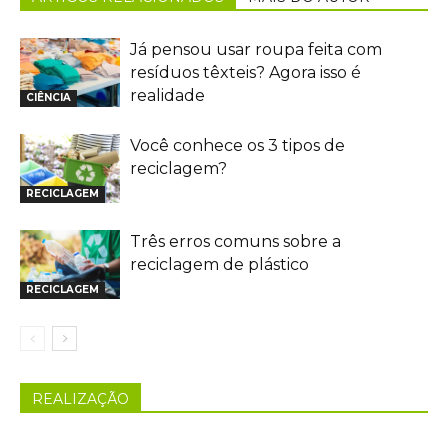
Já pensou usar roupa feita com
resíduos têxteis? Agora isso é
realidade
CIÊNCIA
Você conhece os 3 tipos de
reciclagem?
RECICLAGEM
Três erros comuns sobre a
reciclagem de plástico
RECICLAGEM
REALIZAÇÃO