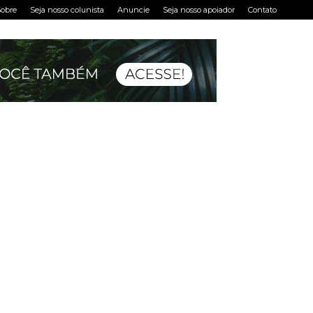
obre
Seja nosso colunista
Anuncie
Seja nosso apoiador
Contato