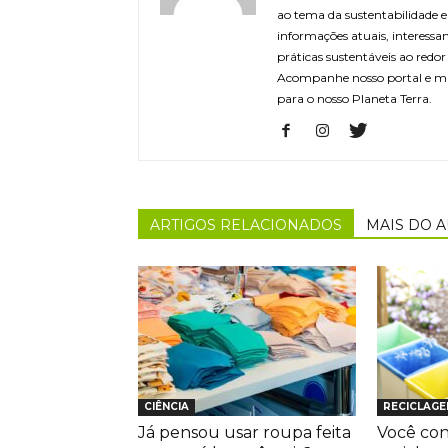
ao tema da sustentabilidade
informações atuais, interessa
práticas sustentáveis ao redo
Acompanhe nosso portal e m
para o nosso Planeta Terra.
ARTIGOS RELACIONADOS
MAIS DO 
CIÊNCIA
RECICLAG
Já pensou usar roupa feita
Você con