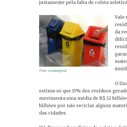
justamente pela falta de coleta seletiva
Vale 
resíd
da re
difíc
resíd
garan
mater
úmido
Foto:
viradadigital
O lix
estima-se que 15% dos resíduos gerado
movimenta uma média de R$ 12 bilhões
bilhões por não reciclar alguns materi
das cidades.