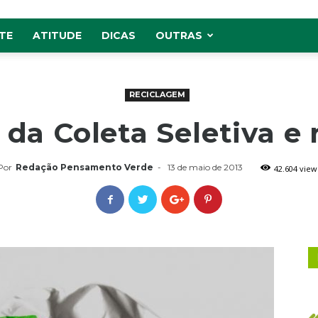
TE
ATITUDE
DICAS
OUTRAS
RECICLAGEM
 da Coleta Seletiva e
Por
Redação Pensamento Verde
-
13 de maio de 2013
42.604 view