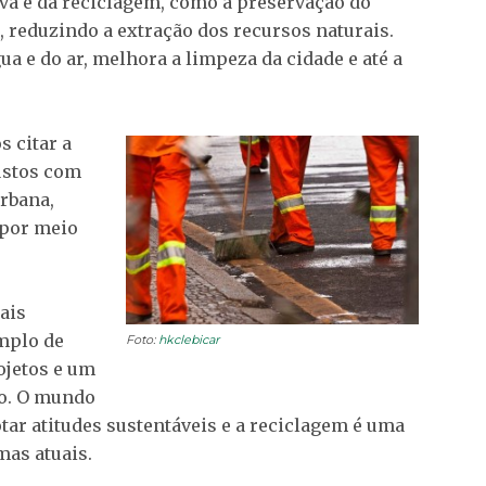
iva e da reciclagem, como a preservação do
, reduzindo a extração dos recursos naturais.
a e do ar, melhora a limpeza da cidade e até a
 citar a
ustos com
rbana,
 por meio
ais
amplo de
Foto:
hkclebicar
ojetos e um
o. O mundo
ar atitudes sustentáveis e a reciclagem é uma
mas atuais.