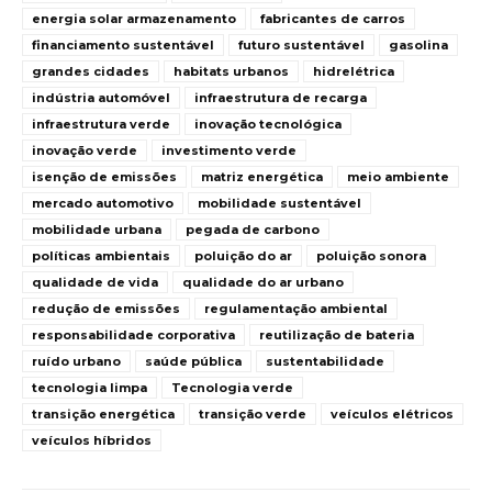
energia solar armazenamento
fabricantes de carros
financiamento sustentável
futuro sustentável
gasolina
grandes cidades
habitats urbanos
hidrelétrica
indústria automóvel
infraestrutura de recarga
infraestrutura verde
inovação tecnológica
inovação verde
investimento verde
isenção de emissões
matriz energética
meio ambiente
mercado automotivo
mobilidade sustentável
mobilidade urbana
pegada de carbono
políticas ambientais
poluição do ar
poluição sonora
qualidade de vida
qualidade do ar urbano
redução de emissões
regulamentação ambiental
responsabilidade corporativa
reutilização de bateria
ruído urbano
saúde pública
sustentabilidade
tecnologia limpa
Tecnologia verde
transição energética
transição verde
veículos elétricos
veículos híbridos