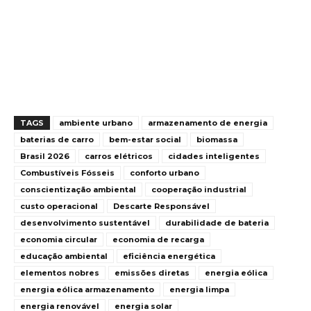
TAGS
ambiente urbano
armazenamento de energia
baterias de carro
bem-estar social
biomassa
Brasil 2026
carros elétricos
cidades inteligentes
Combustíveis Fósseis
conforto urbano
conscientização ambiental
cooperação industrial
custo operacional
Descarte Responsável
desenvolvimento sustentável
durabilidade de bateria
economia circular
economia de recarga
educação ambiental
eficiência energética
elementos nobres
emissões diretas
energia eólica
energia eólica armazenamento
energia limpa
energia renovável
energia solar