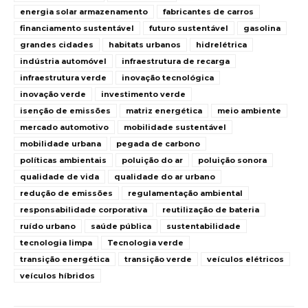
energia solar armazenamento
fabricantes de carros
financiamento sustentável
futuro sustentável
gasolina
grandes cidades
habitats urbanos
hidrelétrica
indústria automóvel
infraestrutura de recarga
infraestrutura verde
inovação tecnológica
inovação verde
investimento verde
isenção de emissões
matriz energética
meio ambiente
mercado automotivo
mobilidade sustentável
mobilidade urbana
pegada de carbono
políticas ambientais
poluição do ar
poluição sonora
qualidade de vida
qualidade do ar urbano
redução de emissões
regulamentação ambiental
responsabilidade corporativa
reutilização de bateria
ruído urbano
saúde pública
sustentabilidade
tecnologia limpa
Tecnologia verde
transição energética
transição verde
veículos elétricos
veículos híbridos