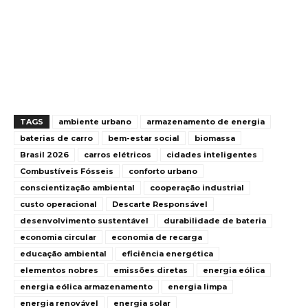
TAGS
ambiente urbano
armazenamento de energia
baterias de carro
bem-estar social
biomassa
Brasil 2026
carros elétricos
cidades inteligentes
Combustíveis Fósseis
conforto urbano
conscientização ambiental
cooperação industrial
custo operacional
Descarte Responsável
desenvolvimento sustentável
durabilidade de bateria
economia circular
economia de recarga
educação ambiental
eficiência energética
elementos nobres
emissões diretas
energia eólica
energia eólica armazenamento
energia limpa
energia renovável
energia solar