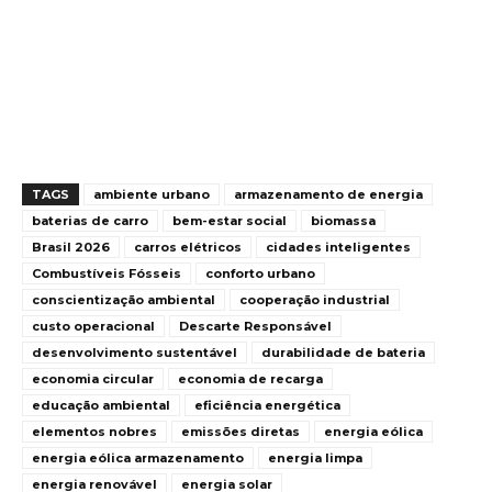
TAGS
ambiente urbano
armazenamento de energia
baterias de carro
bem-estar social
biomassa
Brasil 2026
carros elétricos
cidades inteligentes
Combustíveis Fósseis
conforto urbano
conscientização ambiental
cooperação industrial
custo operacional
Descarte Responsável
desenvolvimento sustentável
durabilidade de bateria
economia circular
economia de recarga
educação ambiental
eficiência energética
elementos nobres
emissões diretas
energia eólica
energia eólica armazenamento
energia limpa
energia renovável
energia solar