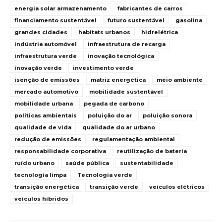
energia solar armazenamento
fabricantes de carros
financiamento sustentável
futuro sustentável
gasolina
grandes cidades
habitats urbanos
hidrelétrica
indústria automóvel
infraestrutura de recarga
infraestrutura verde
inovação tecnológica
inovação verde
investimento verde
isenção de emissões
matriz energética
meio ambiente
mercado automotivo
mobilidade sustentável
mobilidade urbana
pegada de carbono
políticas ambientais
poluição do ar
poluição sonora
qualidade de vida
qualidade do ar urbano
redução de emissões
regulamentação ambiental
responsabilidade corporativa
reutilização de bateria
ruído urbano
saúde pública
sustentabilidade
tecnologia limpa
Tecnologia verde
transição energética
transição verde
veículos elétricos
veículos híbridos