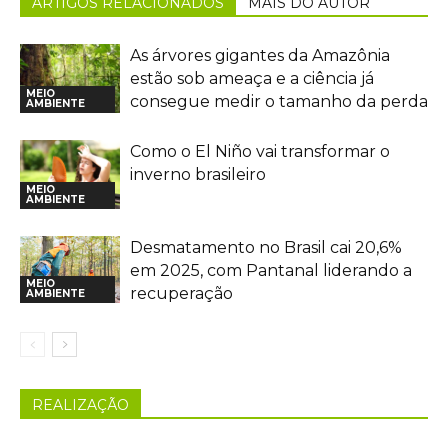
ARTIGOS RELACIONADOS
MAIS DO AUTOR
As árvores gigantes da Amazônia
estão sob ameaça e a ciência já
MEIO
consegue medir o tamanho da perda
AMBIENTE
Como o El Niño vai transformar o
inverno brasileiro
MEIO
AMBIENTE
Desmatamento no Brasil cai 20,6%
em 2025, com Pantanal liderando a
MEIO
recuperação
AMBIENTE
REALIZAÇÃO