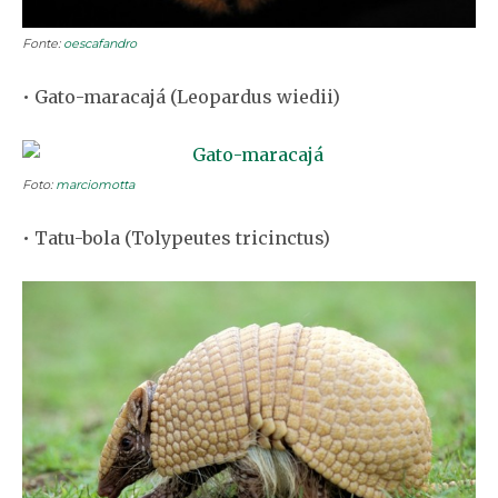
Fonte:
oescafandro
• Gato-maracajá (Leopardus wiedii)
Foto:
marciomotta
• Tatu-bola (Tolypeutes tricinctus)