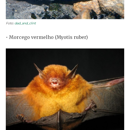
Foto:
dad_and_clint
• Morcego vermelho (Myotis ruber)