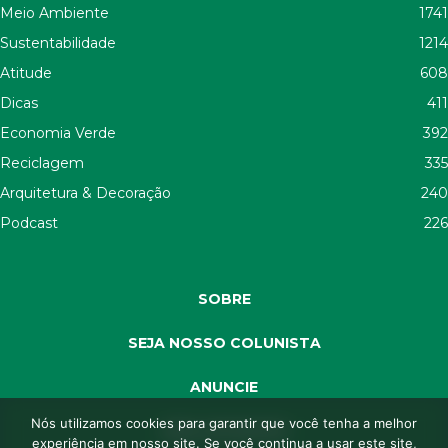
Meio Ambiente
1741
Sustentabilidade
1214
Atitude
608
Dicas
411
Economia Verde
392
Reciclagem
335
Arquitetura & Decoração
240
Podcast
226
SOBRE
SEJA NOSSO COLUNISTA
ANUNCIE
Nós utilizamos cookies para garantir que você tenha a melhor
SEJA APOIADOR
experiência em nosso site. Se você continua a usar este site,