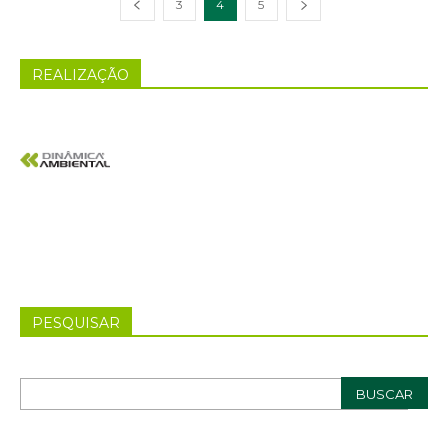
3
4
5
REALIZAÇÃO
PESQUISAR