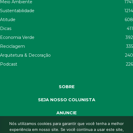
Meio Ambiente
1741
Sustentabilidade
1214
Atitude
608
Dicas
411
Economia Verde
392
Reciclagem
335
Arquitetura & Decoração
240
Podcast
226
SOBRE
SEJA NOSSO COLUNISTA
ANUNCIE
Nós utilizamos cookies para garantir que você tenha a melhor
SEJA APOIADOR
experiência em nosso site. Se você continua a usar este site,