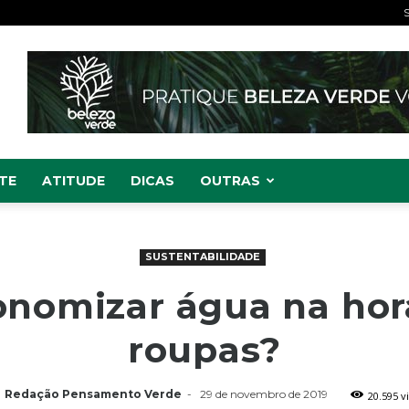
S
TE
ATITUDE
DICAS
OUTRAS
SUSTENTABILIDADE
nomizar água na hora
roupas?
Redação Pensamento Verde
-
29 de novembro de 2019
20.595 v