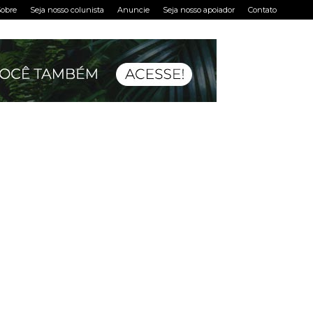
obre
Seja nosso colunista
Anuncie
Seja nosso apoiador
Contato