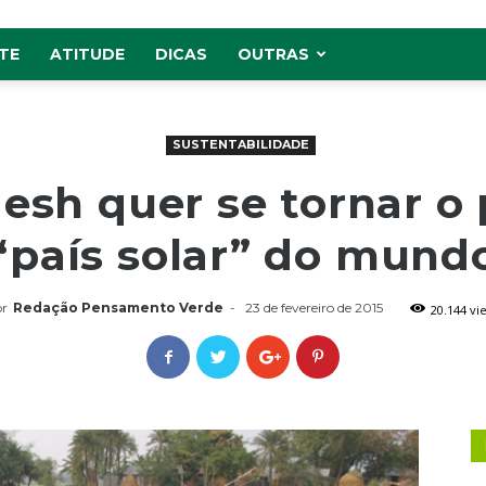
TE
ATITUDE
DICAS
OUTRAS
SUSTENTABILIDADE
esh quer se tornar o 
“país solar” do mund
r
Redação Pensamento Verde
-
23 de fevereiro de 2015
20.144 vi