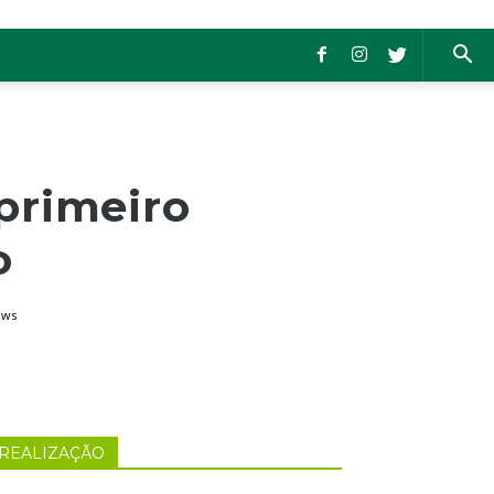
primeiro
o
ews
REALIZAÇÃO