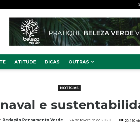
S
TE
ATITUDE
DICAS
OUTRAS
NOTÍCIAS
naval e sustentabili
r
Redação Pensamento Verde
-
24 de fevereiro de 2020
20.110 v