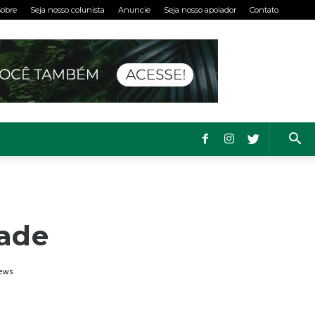
obre
Seja nosso colunista
Anuncie
Seja nosso apoiador
Contato
dade
iews