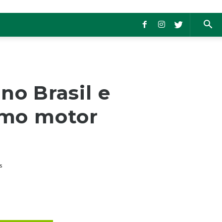
no Brasil e
omo motor
s