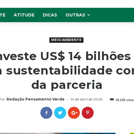
TE
ATITUDE
DICAS
OUTRAS
MEIO AMBIENTE
veste US$ 14 bilhões 
a sustentabilidade c
da parceria
Por
Redação Pensamento Verde
-
14 de abril de 2026
18.038 view