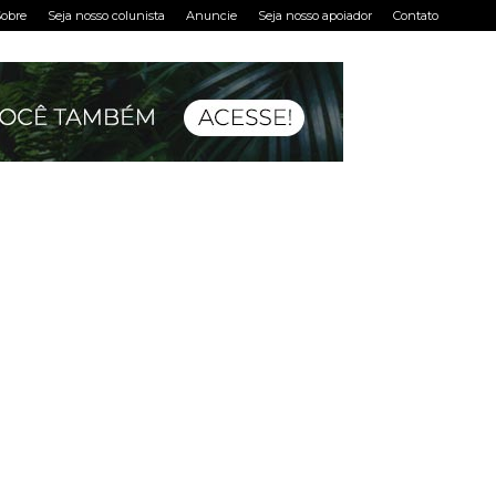
obre
Seja nosso colunista
Anuncie
Seja nosso apoiador
Contato