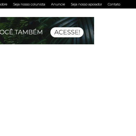
obre
Seja nosso colunista
Anuncie
Seja nosso apoiador
Contato