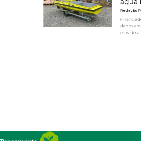
água n
Redação P
Financiado
dados amb
movido a e