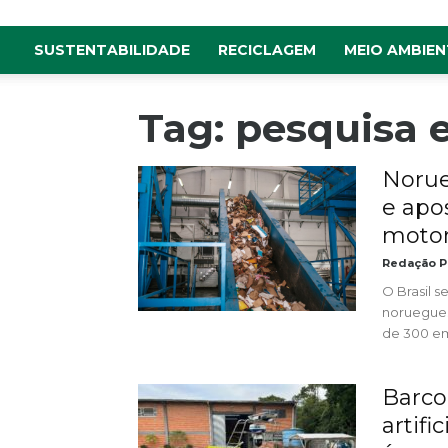
SUSTENTABILIDADE
RECICLAGEM
MEIO AMBIEN
Tag: pesquisa 
Norue
e apo
motor 
Redação P
O Brasil s
noruegues
de 300 em
Barco
artifi