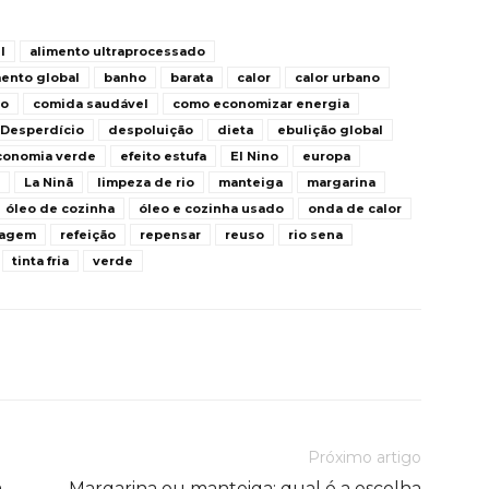
l
alimento ultraprocessado
ento global
banho
barata
calor
calor urbano
ro
comida saudável
como economizar energia
Desperdício
despoluição
dieta
ebulição global
conomia verde
efeito estufa
El Nino
europa
La Ninã
limpeza de rio
manteiga
margarina
óleo de cozinha
óleo e cozinha usado
onda de calor
lagem
refeição
repensar
reuso
rio sena
tinta fria
verde
Próximo artigo
a
Margarina ou manteiga: qual é a escolha