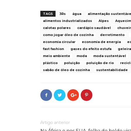
TAGS
3Rs
água
alimentação sustentáve
alimentos industrializados
Alpes
Aquecim
calotas polares
cardápio saudável
chuvei
como jogar óleo de cozinha
derretimento
economia circular
economia de energia
e
fast fashion
gases do efeito estufa
geleira
meio ambiente
moda
moda sustentável
plástico
poluição
poluição de rio
recic
sabão de óleo de cozinha
sustentabilidade
Artigo anterior
Na África e nos EUA, folha de boldo vir