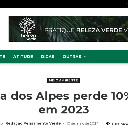
S
TE
ATITUDE
DICAS
OUTRAS
MEIO AMBIENTE
 dos Alpes perde 10
em 2023
or
Redação Pensamento Verde
-
10 de maio de 2024
30.893 vie