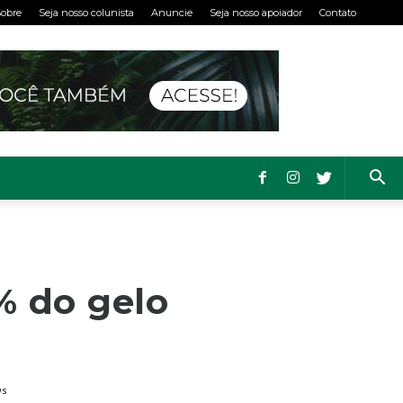
obre
Seja nosso colunista
Anuncie
Seja nosso apoiador
Contato
% do gelo
ws