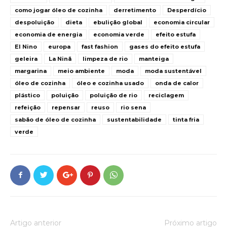
como jogar óleo de cozinha
derretimento
Desperdício
despoluição
dieta
ebulição global
economia circular
economia de energia
economia verde
efeito estufa
El Nino
europa
fast fashion
gases do efeito estufa
geleira
La Ninã
limpeza de rio
manteiga
margarina
meio ambiente
moda
moda sustentável
óleo de cozinha
óleo e cozinha usado
onda de calor
plástico
poluição
poluição de rio
reciclagem
refeição
repensar
reuso
rio sena
sabão de óleo de cozinha
sustentabilidade
tinta fria
verde
Artigo anterior
Próximo artigo