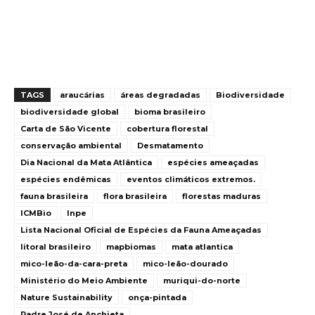
TAGS
araucárias
áreas degradadas
Biodiversidade
biodiversidade global
bioma brasileiro
Carta de São Vicente
cobertura florestal
conservação ambiental
Desmatamento
Dia Nacional da Mata Atlântica
espécies ameaçadas
espécies endêmicas
eventos climáticos extremos.
fauna brasileira
flora brasileira
florestas maduras
ICMBio
Inpe
Lista Nacional Oficial de Espécies da Fauna Ameaçadas
litoral brasileiro
mapbiomas
mata atlantica
mico-leão-da-cara-preta
mico-leão-dourado
Ministério do Meio Ambiente
muriqui-do-norte
Nature Sustainability
onça-pintada
Padre José de Anchieta