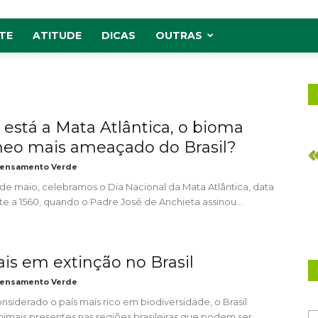
TE
ATITUDE
DICAS
OUTRAS
está a Mata Atlântica, o bioma
âneo mais ameaçado do Brasil?
ensamento Verde
 de maio, celebramos o Dia Nacional da Mata Atlântica, data
e a 1560, quando o Padre José de Anchieta assinou...
is em extinção no Brasil
ensamento Verde
siderado o país mais rico em biodiversidade, o Brasil
imais presentes nas regiões brasileiras que podem ser