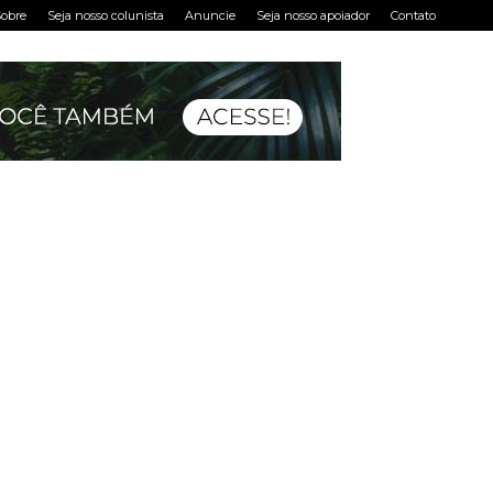
obre
Seja nosso colunista
Anuncie
Seja nosso apoiador
Contato