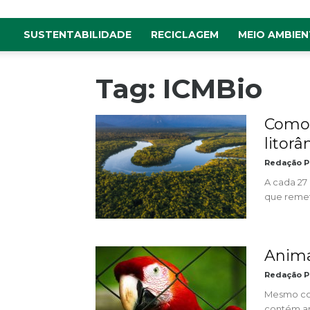
SUSTENTABILIDADE
RECICLAGEM
MEIO AMBIEN
Tag: ICMBio
Como 
litor
Redação P
A cada 27
que remet
Anima
Redação P
Mesmo con
contém an