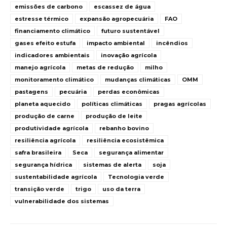
emissões de carbono
escassez de água
estresse térmico
expansão agropecuária
FAO
financiamento climático
futuro sustentável
gases efeito estufa
impacto ambiental
incêndios
indicadores ambientais
inovação agrícola
manejo agrícola
metas de redução
milho
monitoramento climático
mudanças climáticas
OMM
pastagens
pecuária
perdas econômicas
planeta aquecido
políticas climáticas
pragas agrícolas
produção de carne
produção de leite
produtividade agrícola
rebanho bovino
resiliência agrícola
resiliência ecosistêmica
safra brasileira
Seca
segurança alimentar
segurança hídrica
sistemas de alerta
soja
sustentabilidade agrícola
Tecnologia verde
transição verde
trigo
uso da terra
vulnerabilidade dos sistemas