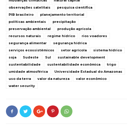
mudanças climáticas
natural capital
observações satelitais
pesquisa científica
PIB brasileiro
planejamento territorial
políticas ambientais
precipitação
preservação ambiental
produção agrícola
recursos naturais
regime hídrico
rios voadores
segurança alimentar
segurança hídrica
serviços ecossistêmicos
setor agrícola
sistema hídrico
soja
Sudeste
Sul
sustainable development
sustentabilidade
sustentabilidade econômica
trigo
umidade atmosférica
Universidade Estadual do Amazonas
uso da terra
valor da natureza
valor econômico
water security