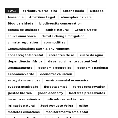
TAGS
agricultura brasileira
agronegócio
algodão
Amazônia
Amazônia Legal
atmospheric rivers
Biodiversidade
biodiversity conservation
bomba de umidade
capital natural
Centro-Oeste
chuva amazônica
climate change mitigation
climate regulation
commodities
Communications Earth & Environment
conservação florestal
correntes de ar
custo da água
dependência hídrica
desenvolvimento sustentável
Desmatamento
economia ecológica
economia nacional
economia verde
economic valuation
ecosystem services
environmental economics
evapotranspiração
floresta em pé
forest conservation
gestão hídrica
green economy
hectares preservados
impacto econômico
indicadores ambientais
irrigação natural
José Augusto Veiga
milho
modelos climáticos
monitoramento ambiental