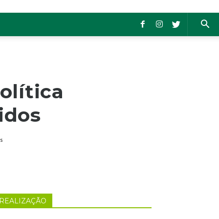
lítica
idos
s
REALIZAÇÃO