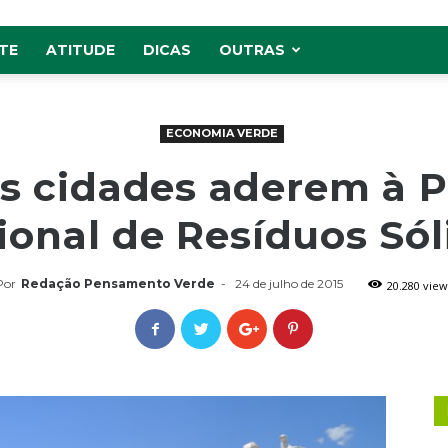
TE
ATITUDE
DICAS
OUTRAS
ECONOMIA VERDE
s cidades aderem à Po
ional de Resíduos Sól
Por
Redação Pensamento Verde
-
24 de julho de 2015
20.280 view