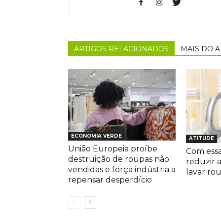
ARTIGOS RELACIONADOS
MAIS DO 
ECONOMIA VERDE
ATITUDE
União Europeia proíbe
Com essa
destruição de roupas não
reduzir 
vendidas e força indústria a
lavar ro
repensar desperdício