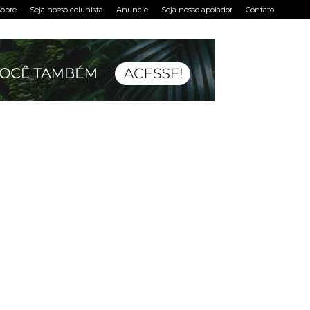
obre
Seja nosso colunista
Anuncie
Seja nosso apoiador
Contato