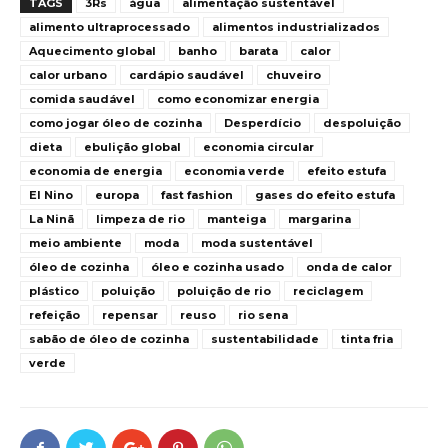
TAGS
3Rs
água
alimentação sustentável
alimento ultraprocessado
alimentos industrializados
Aquecimento global
banho
barata
calor
calor urbano
cardápio saudável
chuveiro
comida saudável
como economizar energia
como jogar óleo de cozinha
Desperdício
despoluição
dieta
ebulição global
economia circular
economia de energia
economia verde
efeito estufa
El Nino
europa
fast fashion
gases do efeito estufa
La Ninã
limpeza de rio
manteiga
margarina
meio ambiente
moda
moda sustentável
óleo de cozinha
óleo e cozinha usado
onda de calor
plástico
poluição
poluição de rio
reciclagem
refeição
repensar
reuso
rio sena
sabão de óleo de cozinha
sustentabilidade
tinta fria
verde