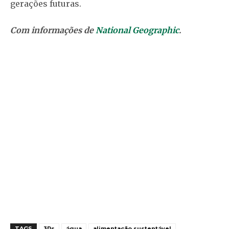
gerações futuras.
Com informações de
National Geographic
.
TAGS
3Rs
água
alimentação sustentável