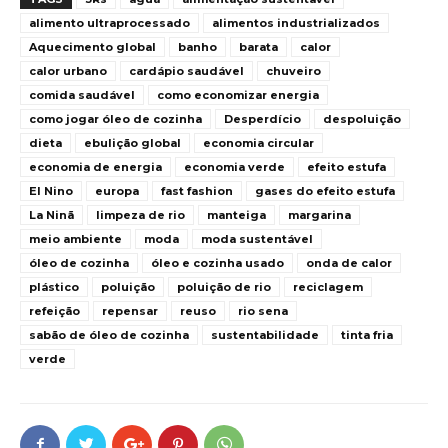
alimento ultraprocessado
alimentos industrializados
Aquecimento global
banho
barata
calor
calor urbano
cardápio saudável
chuveiro
comida saudável
como economizar energia
como jogar óleo de cozinha
Desperdício
despoluição
dieta
ebulição global
economia circular
economia de energia
economia verde
efeito estufa
El Nino
europa
fast fashion
gases do efeito estufa
La Ninã
limpeza de rio
manteiga
margarina
meio ambiente
moda
moda sustentável
óleo de cozinha
óleo e cozinha usado
onda de calor
plástico
poluição
poluição de rio
reciclagem
refeição
repensar
reuso
rio sena
sabão de óleo de cozinha
sustentabilidade
tinta fria
verde