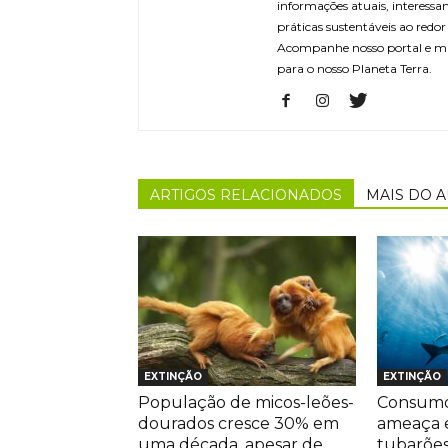
informações atuais, interessa
práticas sustentáveis ao redo
Acompanhe nosso portal e m
para o nosso Planeta Terra.
ARTIGOS RELACIONADOS
MAIS DO 
EXTINÇÃO
EXTINÇÃO
População de micos-leões-
Consumo
dourados cresce 30% em
ameaça 
uma década, apesar de
tubarões 