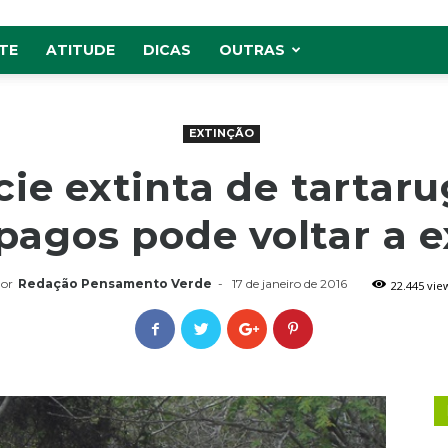
TE
ATITUDE
DICAS
OUTRAS
EXTINÇÃO
ie extinta de tartar
pagos pode voltar a ex
or
Redação Pensamento Verde
-
17 de janeiro de 2016
22.445 vie