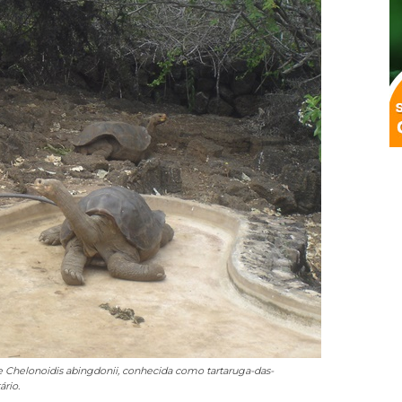
 Chelonoidis abingdonii, conhecida como tartaruga-das-
rio.