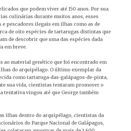
licados que podem viver até 150 anos. Por sua
ias culinárias durante muitos anos, esses
s e pescadores ilegais em ilhas como as de
ca de oito espécies de tartarugas distintas que
cabam de descobrir que uma das espécies dada
da em breve.
as ao material genético que foi encontrado em
lhas do arquipélago. O último exemplar da
ecida como tartaruga-das-galápagos-de-pinta,
nte sua vida, cientistas tentaram promover o
 tentativa vingou até que George também
 ilhas dentro do arquipélago, cientistas da
ncionários do Parque Nacional de Galápagos,
es coletaram amostras de mais de 1.600