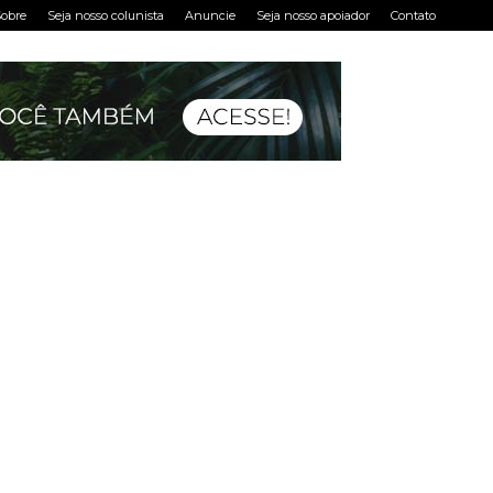
obre
Seja nosso colunista
Anuncie
Seja nosso apoiador
Contato