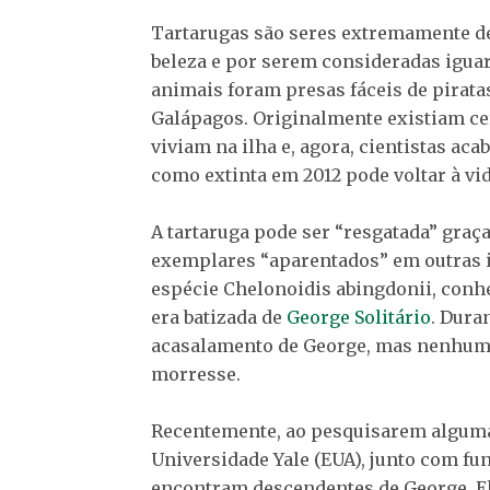
Tartarugas são seres extremamente de
beleza e por serem consideradas iguar
animais foram presas fáceis de pirata
Galápagos. Originalmente existiam cer
viviam na ilha e, agora, cientistas a
como extinta em 2012 pode voltar à vi
A tartaruga pode ser “resgatada” graç
exemplares “aparentados” em outras i
espécie Chelonoidis abingdonii, conh
era batizada de
George Solitário
. Dura
acasalamento de George, mas nenhuma
morresse.
Recentemente, ao pesquisarem algumas
Universidade Yale (EUA), junto com fu
encontram descendentes de George. El