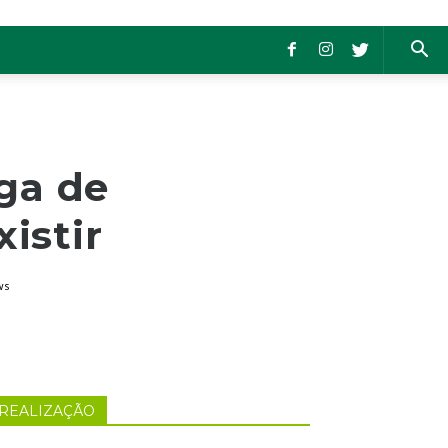
uga de
istir
ws
REALIZAÇÃO