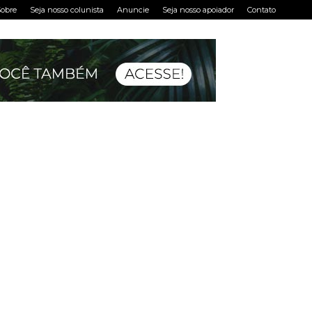
obre
Seja nosso colunista
Anuncie
Seja nosso apoiador
Contato