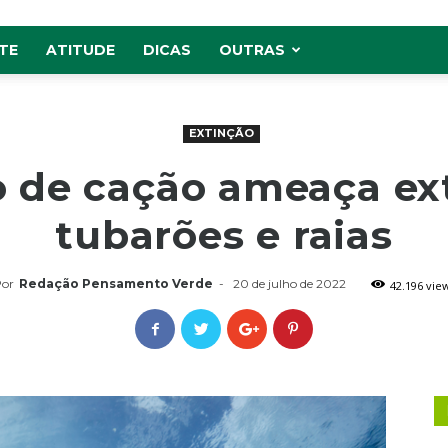
TE
ATITUDE
DICAS
OUTRAS
EXTINÇÃO
de cação ameaça ex
tubarões e raias
or
Redação Pensamento Verde
-
20 de julho de 2022
42.196 vie