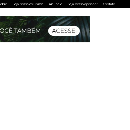
obre
Seja nosso colunista
Anuncie
Seja nosso apoiador
Contato