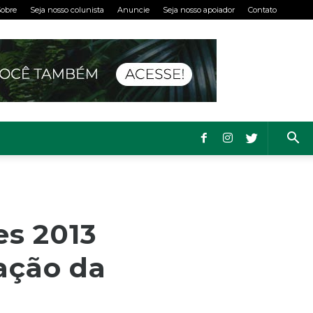
obre
Seja nosso colunista
Anuncie
Seja nosso apoiador
Contato
es 2013
ação da