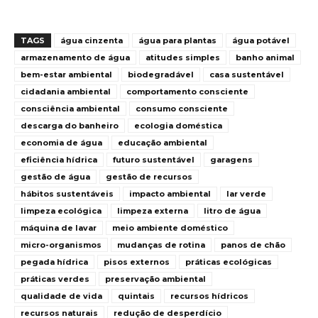
TAGS
água cinzenta
água para plantas
água potável
armazenamento de água
atitudes simples
banho animal
bem-estar ambiental
biodegradável
casa sustentável
cidadania ambiental
comportamento consciente
consciência ambiental
consumo consciente
descarga do banheiro
ecologia doméstica
economia de água
educação ambiental
eficiência hídrica
futuro sustentável
garagens
gestão de água
gestão de recursos
hábitos sustentáveis
impacto ambiental
lar verde
limpeza ecológica
limpeza externa
litro de água
máquina de lavar
meio ambiente doméstico
micro-organismos
mudanças de rotina
panos de chão
pegada hídrica
pisos externos
práticas ecológicas
práticas verdes
preservação ambiental
qualidade de vida
quintais
recursos hídricos
recursos naturais
redução de desperdício