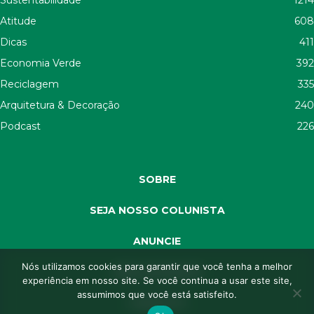
Sustentabilidade
1214
Atitude
608
Dicas
411
Economia Verde
392
Reciclagem
335
Arquitetura & Decoração
240
Podcast
226
SOBRE
SEJA NOSSO COLUNISTA
ANUNCIE
Nós utilizamos cookies para garantir que você tenha a melhor
SEJA APOIADOR
experiência em nosso site. Se você continua a usar este site,
assumimos que você está satisfeito.
CONTATO