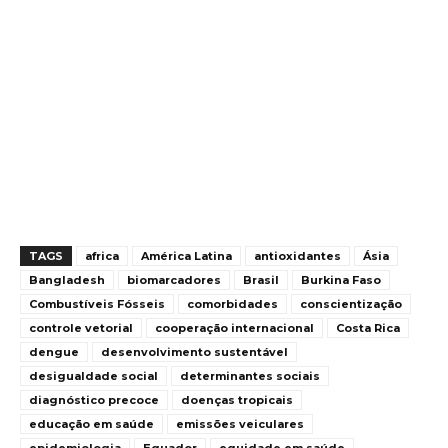
TAGS
africa
América Latina
antioxidantes
Ásia
Bangladesh
biomarcadores
Brasil
Burkina Faso
Combustíveis Fósseis
comorbidades
conscientização
controle vetorial
cooperação internacional
Costa Rica
dengue
desenvolvimento sustentável
desigualdade social
determinantes sociais
diagnóstico precoce
doenças tropicais
educação em saúde
emissões veiculares