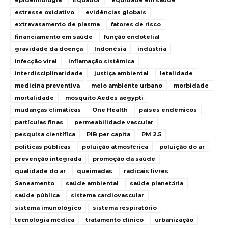
epidemiologia
Equador
equidade em saúde
estresse oxidativo
evidências globais
extravasamento de plasma
fatores de risco
financiamento em saúde
função endotelial
gravidade da doença
Indonésia
indústria
infecção viral
inflamação sistêmica
interdisciplinaridade
justiça ambiental
letalidade
medicina preventiva
meio ambiente urbano
morbidade
mortalidade
mosquito Aedes aegypti
mudanças climáticas
One Health
países endêmicos
partículas finas
permeabilidade vascular
pesquisa científica
PIB per capita
PM 2.5
politicas públicas
poluição atmosférica
poluição do ar
prevenção integrada
promoção da saúde
qualidade do ar
queimadas
radicais livres
Saneamento
saúde ambiental
saúde planetária
saúde pública
sistema cardiovascular
sistema imunológico
sistema respiratório
tecnologia médica
tratamento clínico
urbanização