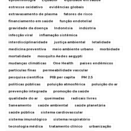
epidemiologia
Equador
equidade em saúde
estresse oxidativo
evidências globais
extravasamento de plasma
fatores de risco
financiamento em saúde
função endotelial
gravidade da doença
Indonésia
indústria
infecção viral
inflamação sistêmica
interdisciplinaridade
justiça ambiental
letalidade
medicina preventiva
meio ambiente urbano
morbidade
mortalidade
mosquito Aedes aegypti
mudanças climáticas
One Health
países endêmicos
partículas finas
permeabilidade vascular
pesquisa científica
PIB per capita
PM 2.5
politicas públicas
poluição atmosférica
poluição do ar
prevenção integrada
promoção da saúde
qualidade do ar
queimadas
radicais livres
Saneamento
saúde ambiental
saúde planetária
saúde pública
sistema cardiovascular
sistema imunológico
sistema respiratório
tecnologia médica
tratamento clínico
urbanização