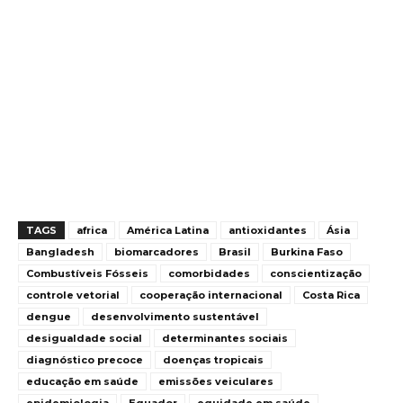
TAGS
africa
América Latina
antioxidantes
Ásia
Bangladesh
biomarcadores
Brasil
Burkina Faso
Combustíveis Fósseis
comorbidades
conscientização
controle vetorial
cooperação internacional
Costa Rica
dengue
desenvolvimento sustentável
desigualdade social
determinantes sociais
diagnóstico precoce
doenças tropicais
educação em saúde
emissões veiculares