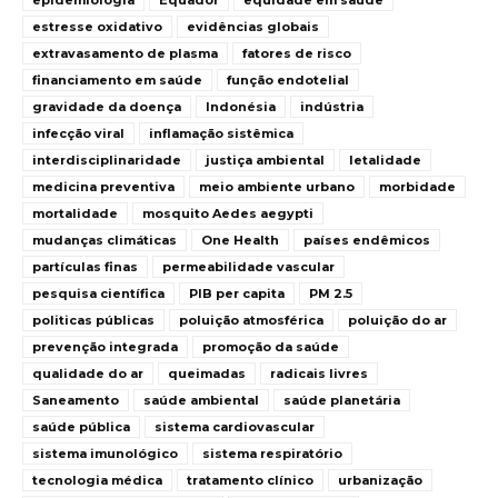
epidemiologia
Equador
equidade em saúde
estresse oxidativo
evidências globais
extravasamento de plasma
fatores de risco
financiamento em saúde
função endotelial
gravidade da doença
Indonésia
indústria
infecção viral
inflamação sistêmica
interdisciplinaridade
justiça ambiental
letalidade
medicina preventiva
meio ambiente urbano
morbidade
mortalidade
mosquito Aedes aegypti
mudanças climáticas
One Health
países endêmicos
partículas finas
permeabilidade vascular
pesquisa científica
PIB per capita
PM 2.5
politicas públicas
poluição atmosférica
poluição do ar
prevenção integrada
promoção da saúde
qualidade do ar
queimadas
radicais livres
Saneamento
saúde ambiental
saúde planetária
saúde pública
sistema cardiovascular
sistema imunológico
sistema respiratório
tecnologia médica
tratamento clínico
urbanização