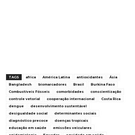
TAGS
africa
América Latina
antioxidantes
Ásia
Bangladesh
biomarcadores
Brasil
Burkina Faso
Combustíveis Fósseis
comorbidades
conscientização
controle vetorial
cooperação internacional
Costa Rica
dengue
desenvolvimento sustentável
desigualdade social
determinantes sociais
diagnóstico precoce
doenças tropicais
educação em saúde
emissões veiculares