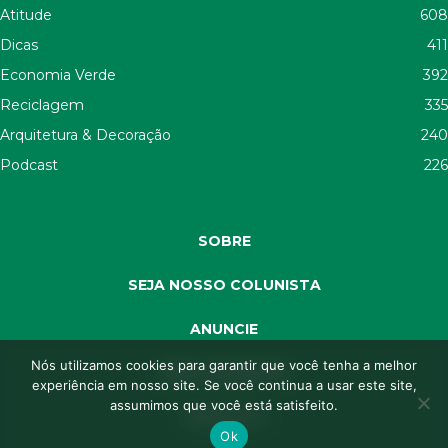
Atitude
608
Dicas
411
Economia Verde
392
Reciclagem
335
Arquitetura & Decoração
240
Podcast
226
SOBRE
SEJA NOSSO COLUNISTA
ANUNCIE
Nós utilizamos cookies para garantir que você tenha a melhor
SEJA APOIADOR
experiência em nosso site. Se você continua a usar este site,
assumimos que você está satisfeito.
CONTATO
Ok