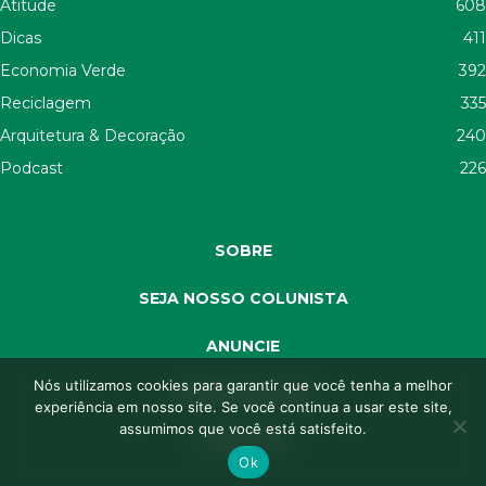
Atitude
608
Dicas
411
Economia Verde
392
Reciclagem
335
Arquitetura & Decoração
240
Podcast
226
SOBRE
SEJA NOSSO COLUNISTA
ANUNCIE
Nós utilizamos cookies para garantir que você tenha a melhor
SEJA APOIADOR
experiência em nosso site. Se você continua a usar este site,
assumimos que você está satisfeito.
CONTATO
Ok