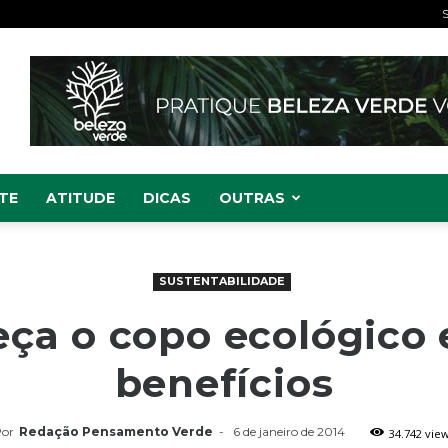
S
TE
ATITUDE
DICAS
OUTRAS
SUSTENTABILIDADE
ça o copo ecológico 
benefícios
or
Redação Pensamento Verde
-
6 de janeiro de 2014
34.742 vie