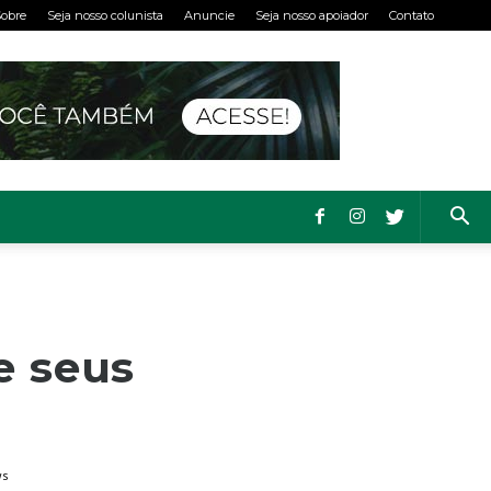
obre
Seja nosso colunista
Anuncie
Seja nosso apoiador
Contato
e seus
ws