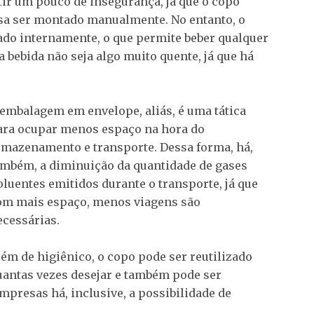
ir um pouco de insegurança, já que o copo
sa ser montado manualmente. No entanto, o
ado internamente, o que permite beber qualquer
 a bebida não seja algo muito quente, já que há
 embalagem em envelope, aliás, é uma tática
ara ocupar menos espaço na hora do
rmazenamento e transporte. Dessa forma, há,
ambém, a diminuição da quantidade de gases
oluentes emitidos durante o transporte, já que
om mais espaço, menos viagens são
ecessárias.
lém de higiênico, o copo pode ser reutilizado
uantas vezes desejar e também pode ser
presas há, inclusive, a possibilidade de