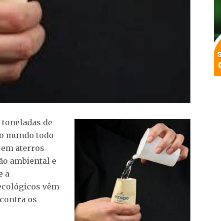
 toneladas de
no mundo todo
 em aterros
ão ambiental e
e a
ecológicos vêm
 contra os