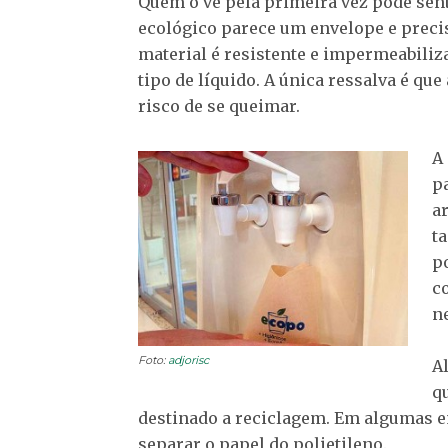
Quem o vê pela primeira vez pode sent
ecológico parece um envelope e preci
material é resistente e impermeabiliz
tipo de líquido. A única ressalva é que
risco de se queimar.
A
p
a
t
p
c
n
Foto:
adjorisc
A
q
destinado a reciclagem. Em algumas em
separar o papel do polietileno.