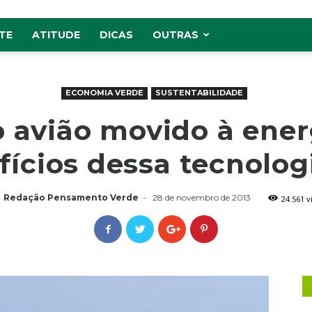
TE
ATITUDE
DICAS
OUTRAS
ECONOMIA VERDE
SUSTENTABILIDADE
 avião movido à energ
fícios dessa tecnolog
Redação Pensamento Verde
-
28 de novembro de 2013
24.561 v