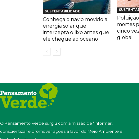
SUSTENTAB
SUSTENTABILIDADE
Poluição
Conheça o navio movido a
mortes 
energia solar que
cinco ve
intercepta o lixo antes que
global
ele chegue ao oceano
O Pensamento Verde surgiu com a missão de “informar,
conscientizar e promover ações a favor do Meio Ambiente e