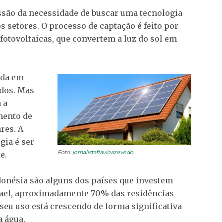
ssão da necessidade de buscar uma tecnologia
 setores. O processo de captação é feito por
fotovoltaicas, que convertem a luz do sol em
ada em
ados. Mas
 a
mento de
res. A
gia é ser
Foto:
jornalistaflavioazevedo
e.
donésia são alguns dos países que investem
srael, aproximadamente 70% das residências
seu uso está crescendo de forma significativa
a água.