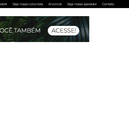
obre
Seja nosso colunista
Anuncie
Seja nosso apoiador
Contato