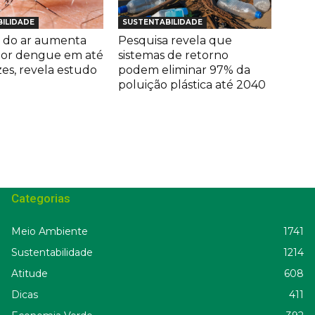
ILIDADE
SUSTENTABILIDADE
 do ar aumenta
Pesquisa revela que
por dengue em até
sistemas de retorno
zes, revela estudo
podem eliminar 97% da
poluição plástica até 2040
Categorias
Meio Ambiente
1741
Sustentabilidade
1214
Atitude
608
Dicas
411