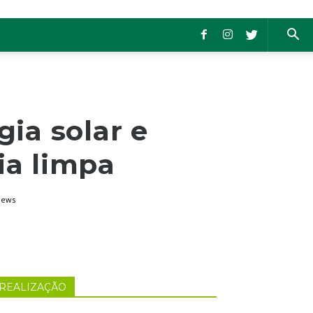
ia solar e
ia limpa
iews
REALIZAÇÃO