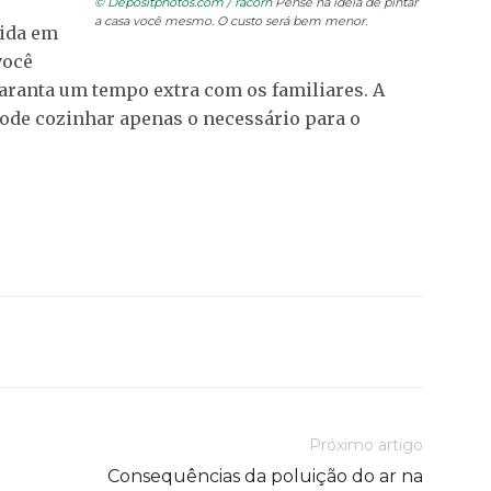
© Depositphotos.com / racorn
Pense na ideia de pintar
a casa você mesmo. O custo será bem menor.
mida em
você
aranta um tempo extra com os familiares. A
ode cozinhar apenas o necessário para o
Próximo artigo
Consequências da poluição do ar na