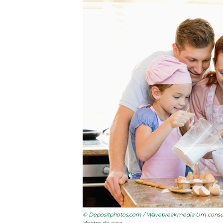
© Depositphotos.com / Wavebreakmedia
Um consum