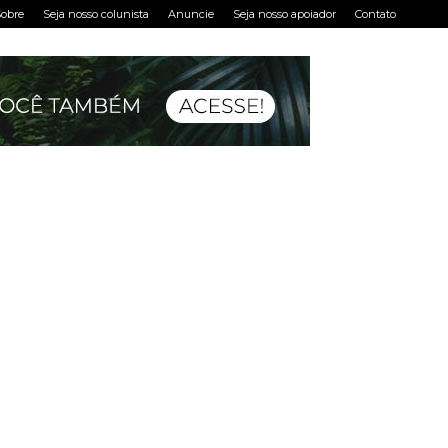
obre
Seja nosso colunista
Anuncie
Seja nosso apoiador
Contato