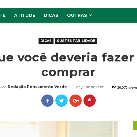
TE
ATITUDE
DICAS
OUTRAS
DICAS
SUSTENTABILIDADE
ue você deveria faze
comprar
Por
Redação Pensamento Verde
-
11 de julho de 2015
30.072 view