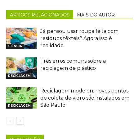
ARTIGOS RELACIONADOS
MAIS DO AUTOR
Já pensou usar roupa feita com
resíduos têxteis? Agora isso é
realidade
CIÊNCIA
Três erros comuns sobre a
reciclagem de plástico
RECICLAGEM
Reciclagem mode on: novos pontos
de coleta de vidro são instalados em
São Paulo
RECICLAGEM