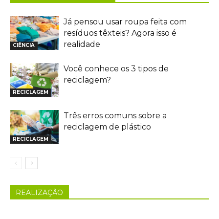
Já pensou usar roupa feita com
resíduos têxteis? Agora isso é
realidade
CIÊNCIA
Você conhece os 3 tipos de
reciclagem?
RECICLAGEM
Três erros comuns sobre a
reciclagem de plástico
RECICLAGEM
REALIZAÇÃO