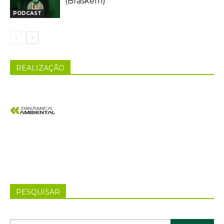
(Braskem)
PODCAST
REALIZAÇÃO
PESQUISAR