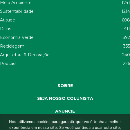
Meio Ambiente
1741
Sustentabilidade
1214
Atitude
608
Dicas
411
Economia Verde
392
Reciclagem
335
Arquitetura & Decoração
240
Podcast
226
SOBRE
SEJA NOSSO COLUNISTA
ANUNCIE
Nós utilizamos cookies para garantir que você tenha a melhor
SEJA APOIADOR
experiência em nosso site. Se você continua a usar este site,