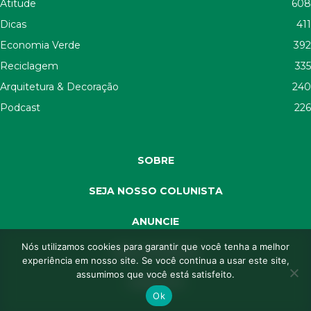
Atitude
608
Dicas
411
Economia Verde
392
Reciclagem
335
Arquitetura & Decoração
240
Podcast
226
SOBRE
SEJA NOSSO COLUNISTA
ANUNCIE
Nós utilizamos cookies para garantir que você tenha a melhor
SEJA APOIADOR
experiência em nosso site. Se você continua a usar este site,
assumimos que você está satisfeito.
CONTATO
Ok