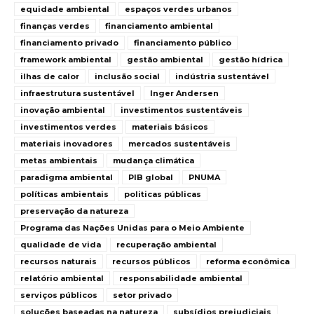
equidade ambiental
espaços verdes urbanos
finanças verdes
financiamento ambiental
financiamento privado
financiamento público
framework ambiental
gestão ambiental
gestão hídrica
ilhas de calor
inclusão social
indústria sustentável
infraestrutura sustentável
Inger Andersen
inovação ambiental
investimentos sustentáveis
investimentos verdes
materiais básicos
materiais inovadores
mercados sustentáveis
metas ambientais
mudança climática
paradigma ambiental
PIB global
PNUMA
políticas ambientais
politicas públicas
preservação da natureza
Programa das Nações Unidas para o Meio Ambiente
qualidade de vida
recuperação ambiental
recursos naturais
recursos públicos
reforma econômica
relatório ambiental
responsabilidade ambiental
serviços públicos
setor privado
soluções baseadas na natureza
subsídios prejudiciais